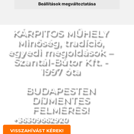
Beállítások megváltoztatása
KÁRPITOS MŰHELY
Minőség, tradíció,
egyedi megoldások –
Szantál-Bútor Kft. -
1997 óta
BUDAPESTEN
DíJMENTES
FELMÉRÉS!
+36309662920
VISSZAHÍVÁST KÉREK!