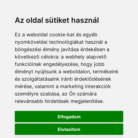
Az oldal sütiket használ
Ez a weboldal cookie-kat és egyéb
nyomkövetési technológiákat használ a
böngészési élmény javítása érdekében a
következő célokra:
a webhely alapvető
funkcióinak engedélyezése
,
hogy jobb
élményt nyújtsunk a weboldalon
,
termékeink
és szolgáltatásaink iránti érdeklődésének
mérése, valamint a marketing interakciók
személyre szabása
,
az Ön számára
relevánsabb hirdetések megjelenítése
.
Elfogadom
Elutasítom